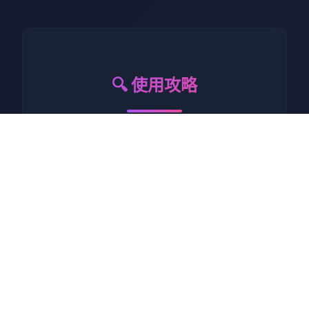
🔍 使用攻略
作为边境检查站的检查官，您
的职责是对每一个想要通过检
查站的旅客进行检查，确保他
们的文件不存在问题，入境理
由也合理可信。但旅客们手中
的文件可并不简单，您需要逐
一核对文件上的日期，照片以