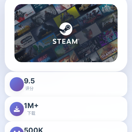
9.5
评分
1M+
下载
500K