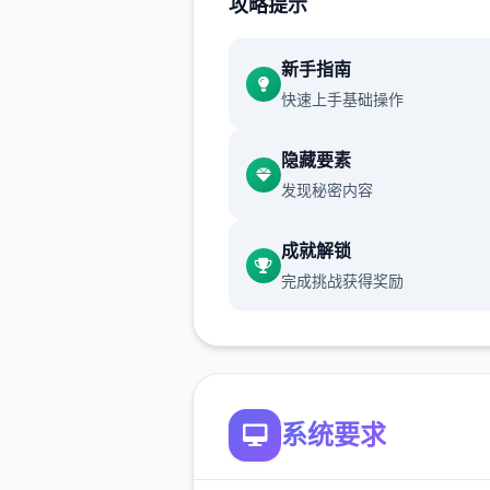
攻略提示
新手指南
快速上手基础操作
隐藏要素
选单/进出：鼠标左键点击
发现秘密内容
按钮互动：鼠标左键点击
成就解锁
(2)调整绝大部分小游戏的「
完成挑战获得奖励
Skip」按钮，于游戏开始前即
击跳过。
系统要求