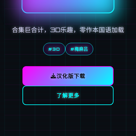
合集巨合计，3D乐趣，零作本国语加载
#3D
#梅麻吕
汉化版下载
了解更多