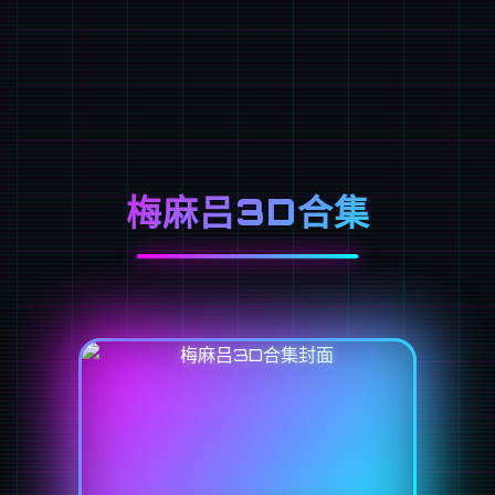
梅麻吕3D合集