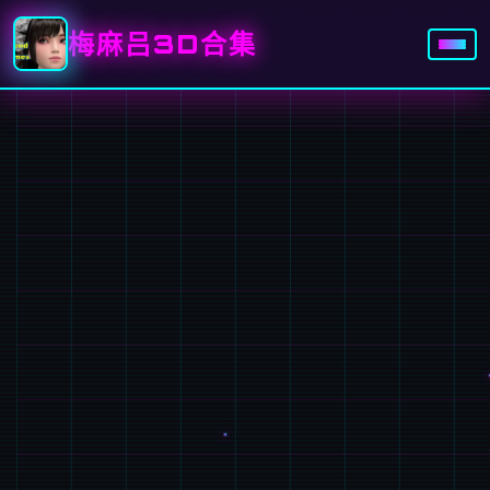
梅麻吕3D合集