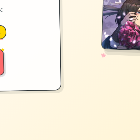
C
文
 ★
✧
♡
★
♥