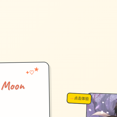
♡
★
✦
Moon
→
↗
点击体验
超棒！