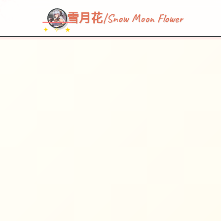
~~~
★
♡
✦
✧
♥
~
→
↗
雪月花|Snow Moon Flower
✦ ✧ ★