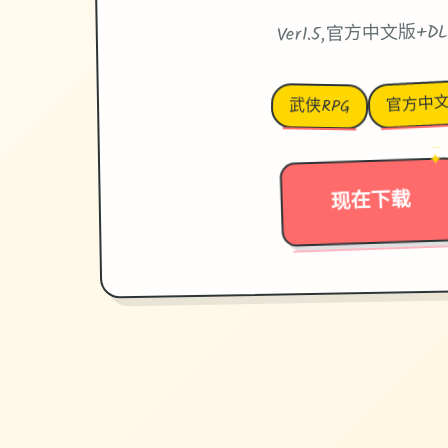
Ver1.5,官方中文版+DL
官方中
武侠RPG
→
✦
现在下载